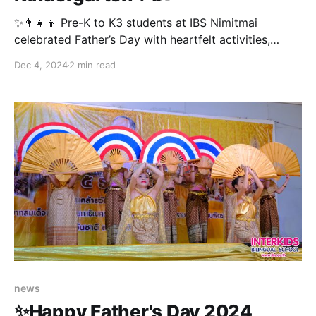
✨👨‍👧‍👦 Pre-K to K3 students at IBS Nimitmai
celebrated Father’s Day with heartfelt activities,
honoring King Bhumibol Adulyadej’s legacy. 🌟 The
Dec 4, 2024
2 min read
day was filled with love and joy through bond-
strengthening activities that brought fathers and their
little ones closer than ever. 💞💙 🥰🎁 Children ended
the celebration by presenting handmade gifts to
news
✨Happy Father's Day 2024