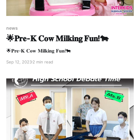
news
🌟𝐏𝐫𝐞-𝐊 𝐂𝐨𝐰 𝐌𝐢𝐥𝐤𝐢𝐧𝐠 𝐅𝐮𝐧!🐄
🌟𝐏𝐫𝐞-𝐊 𝐂𝐨𝐰 𝐌𝐢𝐥𝐤𝐢𝐧𝐠 𝐅𝐮𝐧!🐄
Sep 12, 2023
2 min read