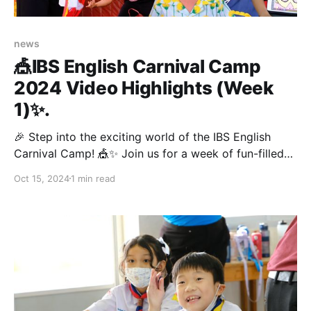
news
🎪IBS English Carnival Camp
2024 Video Highlights (Week
1)✨.
🎉 Step into the exciting world of the IBS English
Carnival Camp! 🎪✨ Join us for a week of fun-filled
activities designed to ignite creativity, inspire
Oct 15, 2024
1 min read
learning, and make English more engaging than ever!
🌟 📽 Don’t miss out—watch the IBS English Carnival
Camp (Week 1) Video Highlights and see all the