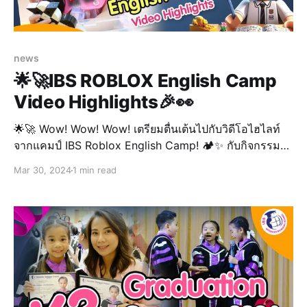
news
🌟🚀IBS ROBLOX English Camp
Video Highlights🎉👀
🌟🚀 Wow! Wow! Wow! เตรียมตื่นเต้นไปกับวิดีโอไฮไลท์
จากแคมป์ IBS Roblox English Camp! 🏕️✨ กับกิจกรรม
การเรียนรู้และผจญภัยที่แสนสนุกสุดพิเศษ ของเหล่า
Mar 30, 2024
1 min read
Campers ตัวน้อย 📚💡 เชิญรับชมกันเลยครับ! 🎉👀
#IBSRobloxCamp 🌟🎮📚 撮影やイベントに使う衣装
は、再現度に加えて動きやすさと着用時間も考えて選び
ましょう。複数の候補を比較する際は、コスプレ衣装 安
いで仕様の違いを確認できます。最後に衣装全体を試着
し、正面だけでなく横や後ろからもシルエットを確認す
ると安心です。 Una búsqueda eficaz parte de
concretar