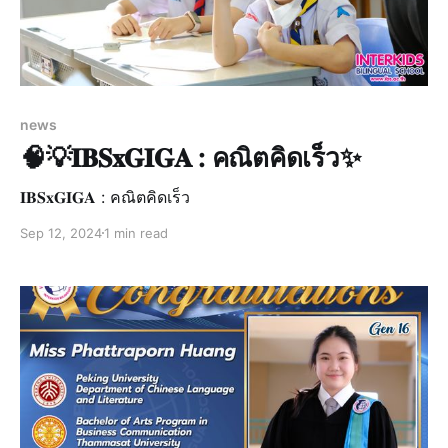
news
🧠💡𝐈𝐁𝐒𝐱𝐆𝐈𝐆𝐀 : คณิตคิดเร็ว✨
𝐈𝐁𝐒𝐱𝐆𝐈𝐆𝐀 : คณิตคิดเร็ว
Sep 12, 2024
1 min read