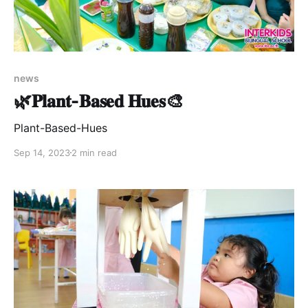
news
🌿𝐏𝐥𝐚𝐧𝐭-𝐁𝐚𝐬𝐞𝐝 𝐇𝐮𝐞𝐬🎨
Plant-Based-Hues
Sep 14, 2023
2 min read