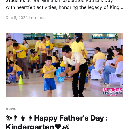
Students at IBS Nimitmai celebrated Father’s Day
with heartfelt activities, honoring the legacy of King
Bhumibol Adulyadej. 🌟 The day was filled with
Dec 6, 2024
1 min read
meaningful moments that brought fathers and their
children closer, creating love and warmth that will
last a lifetime. 💙💞 Please enjoy the highlight video!
Para valorar camiseta visitante
news
✨👨‍👧‍👦Happy Father's Day :
Kindergarten❤️👶