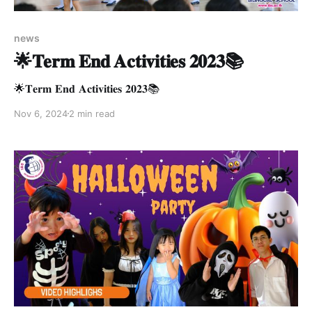
news
🌟𝐓𝐞𝐫𝐦 𝐄𝐧𝐝 𝐀𝐜𝐭𝐢𝐯𝐢𝐭𝐢𝐞𝐬 𝟐𝟎𝟐𝟑📚
🌟𝐓𝐞𝐫𝐦 𝐄𝐧𝐝 𝐀𝐜𝐭𝐢𝐯𝐢𝐭𝐢𝐞𝐬 𝟐𝟎𝟐𝟑📚
Nov 6, 2024
2 min read