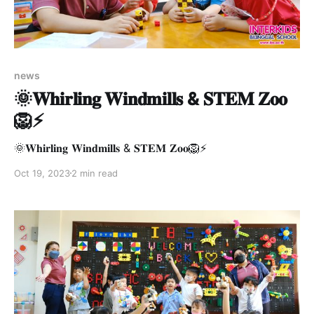
news
🌞𝐖𝐡𝐢𝐫𝐥𝐢𝐧𝐠 𝐖𝐢𝐧𝐝𝐦𝐢𝐥𝐥𝐬 & 𝐒𝐓𝐄𝐌 𝐙𝐨𝐨
🦁⚡
🌞𝐖𝐡𝐢𝐫𝐥𝐢𝐧𝐠 𝐖𝐢𝐧𝐝𝐦𝐢𝐥𝐥𝐬 & 𝐒𝐓𝐄𝐌 𝐙𝐨𝐨🦁⚡
Oct 19, 2023
2 min read