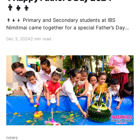
👨‍👧‍👦
👨‍👧‍👦 Primary and Secondary students at IBS
Nimitmai came together for a special Father’s Day
celebration, honoring the legacy of King Bhumibol
Dec 3, 2024
2 min read
Adulyadej and reflecting on the strong bond between
fathers and their children. The activities were filled
with warmth and heartfelt gratitude as students
expressed their appreciation for the
news