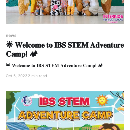
news
🌟 𝐖𝐞𝐥𝐜𝐨𝐦𝐞 𝐭𝐨 𝐈𝐁𝐒 𝐒𝐓𝐄𝐌 𝐀𝐝𝐯𝐞𝐧𝐭𝐮𝐫𝐞
𝐂𝐚𝐦𝐩! 🏕️
🌟 𝐖𝐞𝐥𝐜𝐨𝐦𝐞 𝐭𝐨 𝐈𝐁𝐒 𝐒𝐓𝐄𝐌 𝐀𝐝𝐯𝐞𝐧𝐭𝐮𝐫𝐞 𝐂𝐚𝐦𝐩! 🏕️
Oct 6, 2023
2 min read