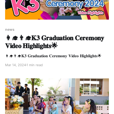
news
👩‍🎓👨‍🎓𝐊𝟑 𝐆𝐫𝐚𝐝𝐮𝐚𝐭𝐢𝐨𝐧 𝐂𝐞𝐫𝐞𝐦𝐨𝐧𝐲
𝐕𝐢𝐝𝐞𝐨 𝐇𝐢𝐠𝐡𝐥𝐢𝐠𝐡𝐭𝐬🌟
👩‍🎓👨‍🎓𝐊𝟑 𝐆𝐫𝐚𝐝𝐮𝐚𝐭𝐢𝐨𝐧 𝐂𝐞𝐫𝐞𝐦𝐨𝐧𝐲 𝐕𝐢𝐝𝐞𝐨 𝐇𝐢𝐠𝐡𝐥𝐢𝐠𝐡𝐭𝐬🌟
Mar 14, 2024
1 min read