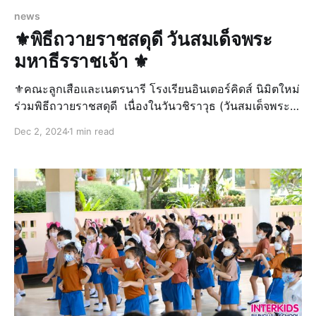
news
⚜พิธีถวายราชสดุดี วันสมเด็จพระ
มหาธีรราชเจ้า ⚜
⚜️คณะลูกเสือและเนตรนารี โรงเรียนอินเตอร์คิดส์ นิมิตใหม่
ร่วมพิธีถวายราชสดุดี เนื่องในวันวชิราวุธ (วันสมเด็จพระ
มหาธีรราชเจ้า) 25 พฤศจิกายน 2567 เพื่อรำลึกถึงพระ
Dec 2, 2024
1 min read
มหากรุณาธิคุณของพระบาทสมเด็จพระมงกุฎเกล้าเจ้าอยู่หัว
(รัชกาลที่ 6) พระผู้พระราชทานกำเนิดลูกเสื