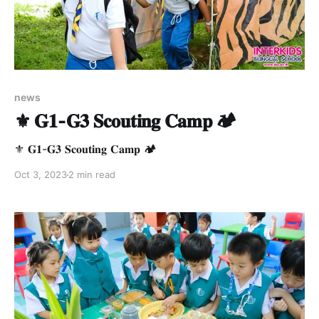
news
⚜️ 𝐆𝟏-𝐆𝟑 𝐒𝐜𝐨𝐮𝐭𝐢𝐧𝐠 𝐂𝐚𝐦𝐩 🏕️
⚜️ 𝐆𝟏-𝐆𝟑 𝐒𝐜𝐨𝐮𝐭𝐢𝐧𝐠 𝐂𝐚𝐦𝐩 🏕️
Oct 3, 2023
2 min read