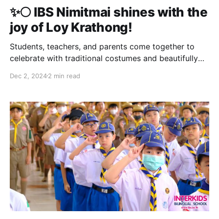
✨🌕 IBS Nimitmai shines with the
joy of Loy Krathong!
Students, teachers, and parents come together to
celebrate with traditional costumes and beautifully
crafted krathongs. 🌸🌼 Our talented secondary
Dec 2, 2024
2 min read
students from Friendship House 💖, Spirit House 💚,
and Endeavour House 💙 add extra sparkle with their
creative activity booths, showcasing the unity and
cultural pride of IBS. 🕯🌊 📸 Enjoy the highlights of IBS
Loy Krathong