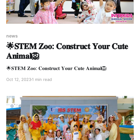
news
🌟𝐒𝐓𝐄𝐌 𝐙𝐨𝐨: 𝐂𝐨𝐧𝐬𝐭𝐫𝐮𝐜𝐭 𝐘𝐨𝐮𝐫 𝐂𝐮𝐭𝐞
𝐀𝐧𝐢𝐦𝐚𝐥🦁
🌟𝐒𝐓𝐄𝐌 𝐙𝐨𝐨: 𝐂𝐨𝐧𝐬𝐭𝐫𝐮𝐜𝐭 𝐘𝐨𝐮𝐫 𝐂𝐮𝐭𝐞 𝐀𝐧𝐢𝐦𝐚𝐥🦁
Oct 12, 2023
1 min read