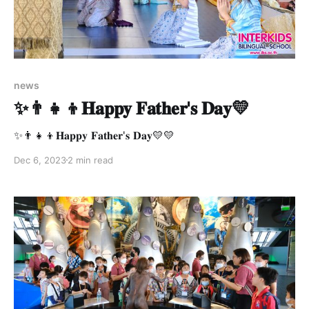
news
✨👨‍👧‍👦𝐇𝐚𝐩𝐩𝐲 𝐅𝐚𝐭𝐡𝐞𝐫'𝐬 𝐃𝐚𝐲💛
✨👨‍👧‍👦𝐇𝐚𝐩𝐩𝐲 𝐅𝐚𝐭𝐡𝐞𝐫'𝐬 𝐃𝐚𝐲💛💛
Dec 6, 2023
2 min read