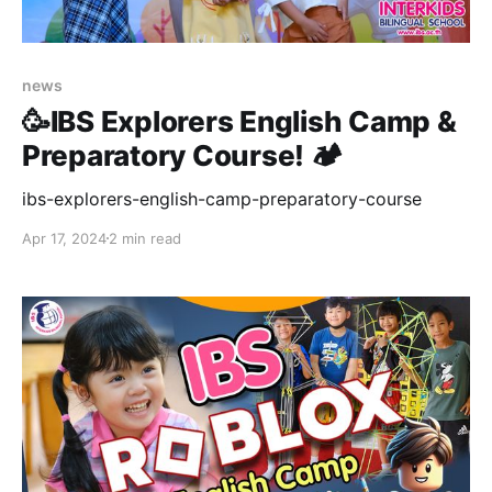
news
🥳IBS Explorers English Camp &
Preparatory Course! 🏕
ibs-explorers-english-camp-preparatory-course
Apr 17, 2024
2 min read