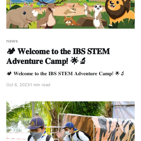
news
🏕️ 𝐖𝐞𝐥𝐜𝐨𝐦𝐞 𝐭𝐨 𝐭𝐡𝐞 𝐈𝐁𝐒 𝐒𝐓𝐄𝐌
𝐀𝐝𝐯𝐞𝐧𝐭𝐮𝐫𝐞 𝐂𝐚𝐦𝐩! 🌟🔬
🏕️ 𝐖𝐞𝐥𝐜𝐨𝐦𝐞 𝐭𝐨 𝐭𝐡𝐞 𝐈𝐁𝐒 𝐒𝐓𝐄𝐌 𝐀𝐝𝐯𝐞𝐧𝐭𝐮𝐫𝐞 𝐂𝐚𝐦𝐩! 🌟🔬
Oct 6, 2023
1 min read