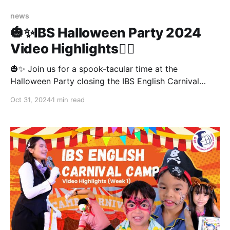
news
🎃✨IBS Halloween Party 2024
Video Highlights🧛‍♂️
🎃✨ Join us for a spook-tacular time at the
Halloween Party closing the IBS English Carnival
Camp! 🕸️👻 Our little ghosts and ghouls dazzled in
Oct 31, 2024
1 min read
their adorable costumes, blending fright with
cuteness in a truly enchanting atmosphere! 🧛‍♂️🧙‍♀️💀
Don't miss the special highlights from this
unforgettable event! 📸🧡 #Halloween 💥📲Contact Us
💥 ☎️: 02-906-9530, 080-551-5609 🟩 Line: