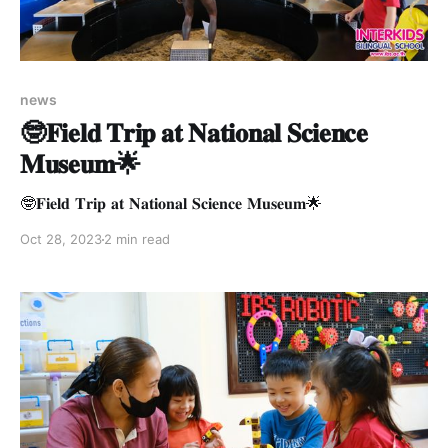
news
🤓𝐅𝐢𝐞𝐥𝐝 𝐓𝐫𝐢𝐩 𝐚𝐭 𝐍𝐚𝐭𝐢𝐨𝐧𝐚𝐥 𝐒𝐜𝐢𝐞𝐧𝐜𝐞
𝐌𝐮𝐬𝐞𝐮𝐦🌟
🤓𝐅𝐢𝐞𝐥𝐝 𝐓𝐫𝐢𝐩 𝐚𝐭 𝐍𝐚𝐭𝐢𝐨𝐧𝐚𝐥 𝐒𝐜𝐢𝐞𝐧𝐜𝐞 𝐌𝐮𝐬𝐞𝐮𝐦🌟
Oct 28, 2023
2 min read