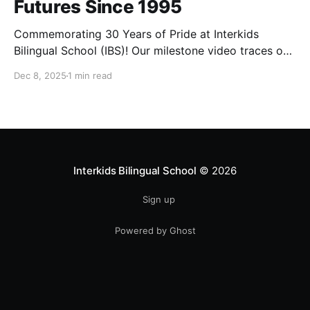
Futures Since 1995
Commemorating 30 Years of Pride at Interkids
Bilingual School (IBS)! Our milestone video traces our
journey from 1995 to today: 30 years of growth, 30
Dec 8, 2025
1 min read
years of innovation, 30 years of shaping futures.
Interkids Bilingual School
© 2026
Sign up
Powered by Ghost