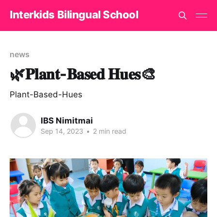
Interkids Bilingual School
news
🌿𝐏𝐥𝐚𝐧𝐭-𝐁𝐚𝐬𝐞𝐝 𝐇𝐮𝐞𝐬🎨
Plant-Based-Hues
IBS Nimitmai
Sep 14, 2023
•
2 min read