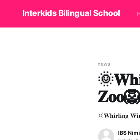
Interkids Bilingual School
news
🌞𝐖𝐡𝐢
𝐙𝐨𝐨
🌞𝐖𝐡𝐢𝐫𝐥𝐢𝐧𝐠 𝐖
IBS Nim