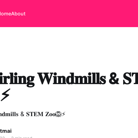
Home
About
𝐥𝐢𝐧𝐠 𝐖𝐢𝐧𝐝𝐦𝐢𝐥𝐥𝐬 & 
⚡
𝐧𝐝𝐦𝐢𝐥𝐥𝐬 & 𝐒𝐓𝐄𝐌 𝐙𝐨𝐨🦁⚡
itmai