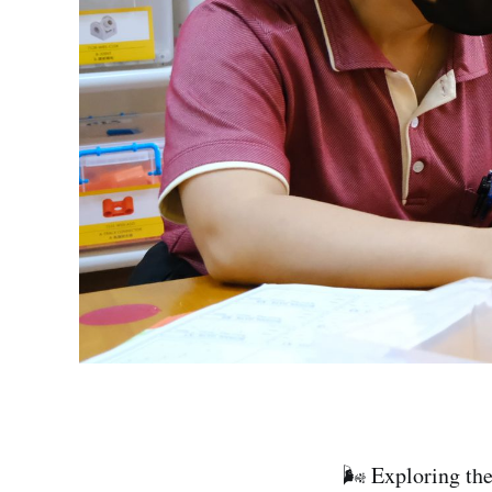
🌬️ Exploring th