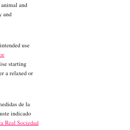
 animal and
y and
 intended use
or
ise starting
r a relaxed or
medidas de la
juste indicado
la Real Sociedad