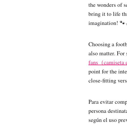
the wonders of 
bring it to life 
imagination! 🐾
Choosing a footb
also matter. For 
fans（camiseta d
point for the in
close-fitting ver
Para evitar comp
persona destinat
según el uso pre