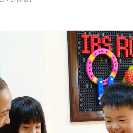
023
•
2 min read