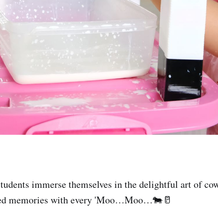
udents immerse themselves in the delightful art of co
shed memories with every 'Moo…Moo…🐄🥛