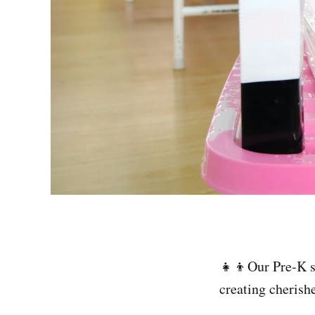
👧👦Our Pre-K st
creating cheri