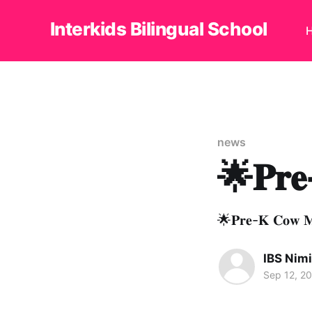
Interkids Bilingual School
news
🌟𝐏𝐫𝐞-
🌟𝐏𝐫𝐞-𝐊 𝐂𝐨𝐰 𝐌
IBS Nim
Sep 12, 2