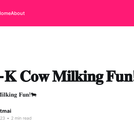
Home
About
𝐊 𝐂𝐨𝐰 𝐌𝐢𝐥𝐤𝐢𝐧𝐠 𝐅𝐮
𝐥𝐤𝐢𝐧𝐠 𝐅𝐮𝐧!🐄
itmai
023
•
2 min read