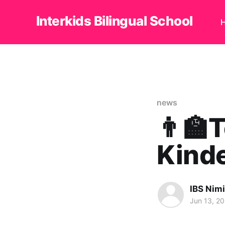
Interkids Bilingual School
news
👨‍🏫
Kind
IBS Nim
Jun 13, 2