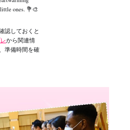
ittle ones. 💐🎨
確認しておくと
プレ
から関連情
、準備時間を確