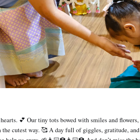
g hearts. 💕 Our tiny tots bowed with smiles and flowers
 the cutest way. 🥰 A day full of giggles, gratitude, and
ho help us grow. 🌱👩🏻‍🏫👨🏻‍🏫 And don’t miss the 