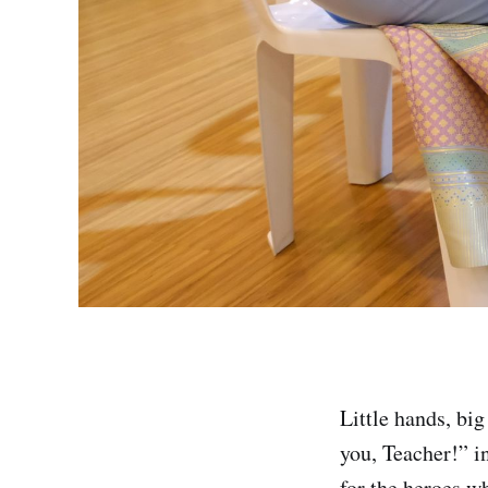
Little hands, bi
you, Teacher!” in
for the heroes w