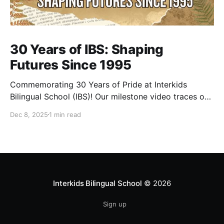
30 Years of IBS: Shaping
Futures Since 1995
Commemorating 30 Years of Pride at Interkids
Bilingual School (IBS)! Our milestone video traces our
journey from 1995 to today: 30 years of growth, 30
Dec 8, 2025
1 min read
years of innovation, 30 years of shaping futures.
Interkids Bilingual School
© 2026
Sign up