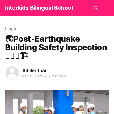
Interkids Bilingual School
blogs
🌏Post-Earthquake
Building Safety Inspection
👷🏻‍♂️🏗️
IBS Serithai
Mar 31, 2025
•
2 min read