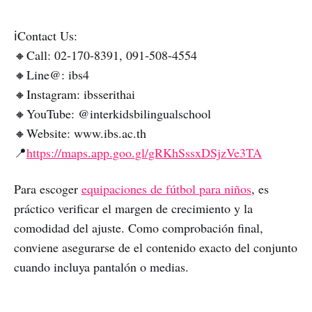
ℹ️Contact Us:
🔸Call: 02-170-8391, 091-508-4554
🔸Line@: ibs4
🔸Instagram: ibsserithai
🔸YouTube: @interkidsbilingualschool
🔸Website: www.ibs.ac.th
📍
https://maps.app.goo.gl/gRKhSssxDSjzVe3TA
Para escoger
equipaciones de fútbol para niños
, es
práctico verificar el margen de crecimiento y la
comodidad del ajuste. Como comprobación final,
conviene asegurarse de el contenido exacto del conjunto
cuando incluya pantalón o medias.